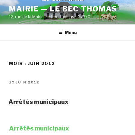
Aller
MAIRIE — LE BEC THOMAS
au
12, rue de la Mairie, Le Bec-Thomas – 27370
contenu
principal
Menu
MOIS :
JUIN 2012
PUBLIÉ
19 JUIN 2012
LE
Arrêtés municipaux
Arrêtés municipaux