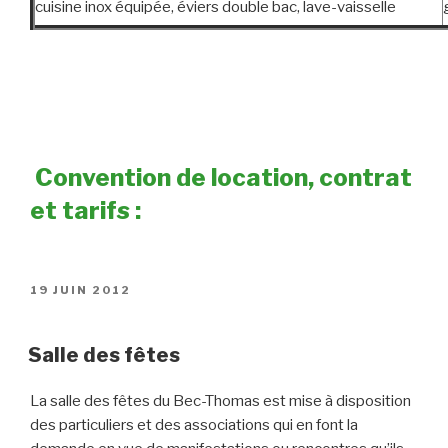
cuisine inox équipée, éviers double bac, lave-vaisselle
Convention de location, contrat
et tarifs :
PUBLIÉ
19 JUIN 2012
LE
Salle des fêtes
La salle des fêtes du Bec-Thomas est mise à disposition
des particuliers et des associations qui en font la