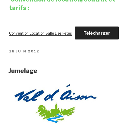
tarifs :
Télécharger
Convention Location Salle Des Fêtes
PUBLIÉ
18 JUIN 2012
LE
Jumelage